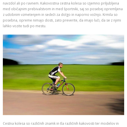
navzdol ali po ravnem. Kakovostna cestna kolesa so izjemno priljubljena
med običajnim prebivalstvom in med športniki, saj so posebej opremljena
z udobnim vzmetenjem in sedeži za dolgo in naporno vožnjo. Krmila so
posebna, opreme nimajo dosti, zato preverite, da imajo luči, da se z njimi
lahko vozite tudi po mestu.
Cestna kolesa so različnih znamk in tla različnih kakovosti ter modelov in