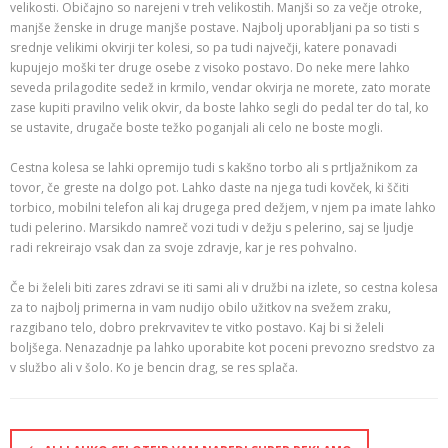
velikosti. Običajno so narejeni v treh velikostih. Manjši so za večje otroke,
manjše ženske in druge manjše postave. Najbolj uporabljani pa so tisti s
srednje velikimi okvirji ter kolesi, so pa tudi največji, katere ponavadi
kupujejo moški ter druge osebe z visoko postavo. Do neke mere lahko
seveda prilagodite sedež in krmilo, vendar okvirja ne morete, zato morate
zase kupiti pravilno velik okvir, da boste lahko segli do pedal ter do tal, ko
se ustavite, drugače boste težko poganjali ali celo ne boste mogli.
Cestna kolesa se lahki opremijo tudi s kakšno torbo ali s prtljažnikom za
tovor, če greste na dolgo pot. Lahko daste na njega tudi kovček, ki ščiti
torbico, mobilni telefon ali kaj drugega pred dežjem, v njem pa imate lahko
tudi pelerino. Marsikdo namreč vozi tudi v dežju s pelerino, saj se ljudje
radi rekreirajo vsak dan za svoje zdravje, kar je res pohvalno.
Če bi želeli biti zares zdravi se iti sami ali v družbi na izlete, so cestna kolesa
za to najbolj primerna in vam nudijo obilo užitkov na svežem zraku,
razgibano telo, dobro prekrvavitev te vitko postavo. Kaj bi si želeli
boljšega. Nenazadnje pa lahko uporabite kot poceni prevozno sredstvo za
v službo ali v šolo. Ko je bencin drag, se res splača.