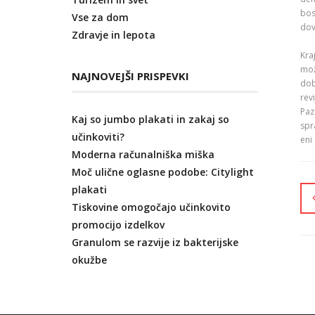
bos
Vse za dom
dov
Zdravje in lepota
Kra
mož
NAJNOVEJŠI PRISPEVKI
dob
rev
Paz
Kaj so jumbo plakati in zakaj so
spr
učinkoviti?
eni
Moderna računalniška miška
Moč ulične oglasne podobe: Citylight
plakati
Tiskovine omogočajo učinkovito
promocijo izdelkov
Granulom se razvije iz bakterijske
okužbe