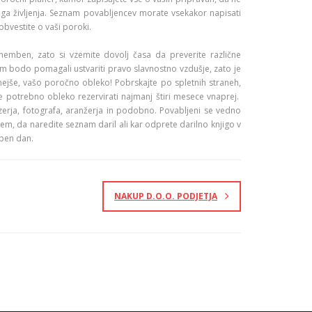
ega življenja. Seznam povabljencev morate vsekakor napisati
obvestite o vaši poroki.
memben, zato si vzemite dovolj časa da preverite različne
am bodo pomagali ustvariti pravo slavnostno vzdušje, zato je
ejše, vašo poročno obleko! Pobrskajte po spletnih straneh,
a je potrebno obleko rezervirati najmanj štiri mesece vnaprej.
izerja, fotografa, aranžerja in podobno. Povabljeni se vedno
em, da naredite seznam daril ali kar odprete darilno knjigo v
aben dan.
NAKUP D.O.O. PODJETJA