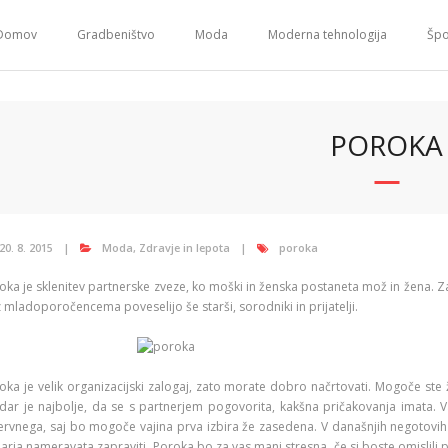
Domov
Gradbeništvo
Moda
Moderna tehnologija
Špo
POROKA
20. 8. 2015
Moda
,
Zdravje in lepota
poroka
oka je sklenitev partnerske zveze, ko moški in ženska postaneta mož in žena. Z
z mladoporočencema poveselijo še starši, sorodniki in prijatelji.
oka je velik organizacijski zalogaj, zato morate dobro načrtovati. Mogoče ste 
dar je najbolje, da se s partnerjem pogovorita, kakšna pričakovanja imata. 
ervnega, saj bo mogoče vajina prva izbira že zasedena. V današnjih negotovih
arja nameravata zapraviti. Poroka bo za vas manj stresna, če si boste omislili 