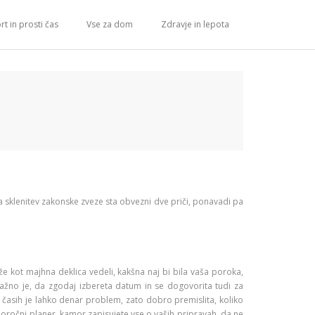
rt in prosti čas
Vse za dom
Zdravje in lepota
a sklenitev zakonske zveze sta obvezni dve priči, ponavadi pa
že kot majhna deklica vedeli, kakšna naj bi bila vaša poroka,
Važno je, da zgodaj izbereta datum in se dogovorita tudi za
 časih je lahko denar problem, zato dobro premislita, koliko
poročni planer, kamor zapisujete vse o vaših pripravah, da ne