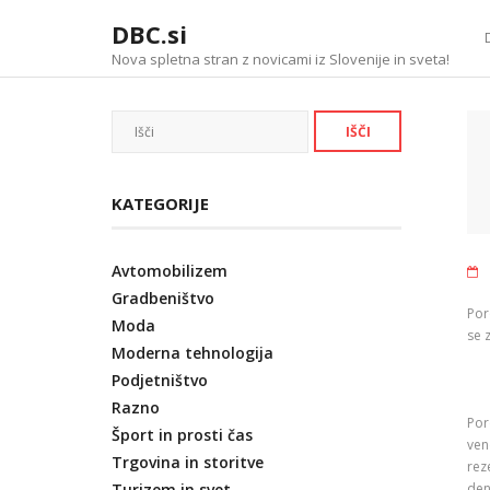
Skip
DBC.si
to
content
Nova spletna stran z novicami iz Slovenije in sveta!
KATEGORIJE
Avtomobilizem
Gradbeništvo
Por
Moda
se 
Moderna tehnologija
Podjetništvo
Razno
Por
Šport in prosti čas
ven
Trgovina in storitve
rez
Turizem in svet
den