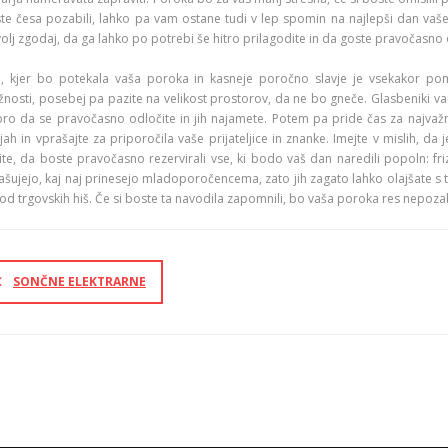
te česa pozabili, lahko pa vam ostane tudi v lep spomin na najlepši dan vaš
olj zgodaj, da ga lahko po potrebi še hitro prilagodite in da goste pravočasno 
j, kjer bo potekala vaša poroka in kasneje poročno slavje je vsekakor po
nosti, posebej pa pazite na velikost prostorov, da ne bo gneče. Glasbeniki v
ro da se pravočasno odločite in jih najamete. Potem pa pride čas za najvažn
ijah in vprašajte za priporočila vaše prijateljice in znanke. Imejte v mislih, d
ite, da boste pravočasno rezervirali vse, ki bodo vaš dan naredili popoln: fr
ašujejo, kaj naj prinesejo mladoporočencema, zato jih zagato lahko olajšate s t
 od trgovskih hiš. Če si boste ta navodila zapomnili, bo vaša poroka res nepoz
SONČNE ELEKTRARNE