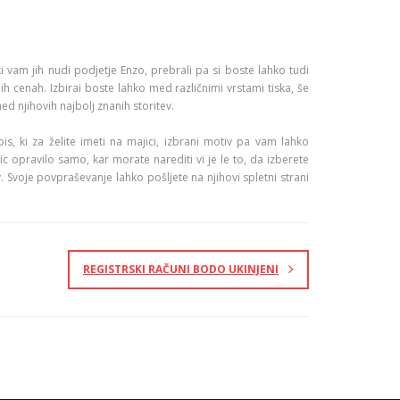
ki vam jih nudi podjetje Enzo, prebrali pa si boste lahko tudi
ih cenah. Izbirai boste lahko med različnimi vrstami tiska, še
ed njihovih najbolj znanih storitev.
is, ki za želite imeti na majici, izbrani motiv pa vam lahko
ic opravilo samo, kar morate narediti vi je le to, da izberete
. Svoje povpraševanje lahko pošljete na njihovi spletni strani
REGISTRSKI RAČUNI BODO UKINJENI