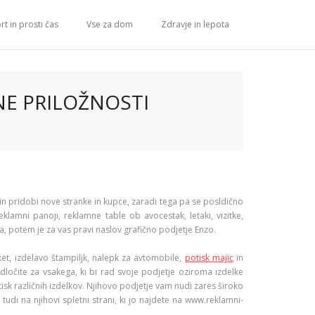
rt in prosti čas
Vse za dom
Zdravje in lepota
NE PRILOŽNOSTI
in pridobi nove stranke in kupce, zaradi tega pa se posldično
lamni panoji, reklamne table ob avocestak, letaki, vizitke,
, potem je za vas pravi naslov grafično podjetje Enzo.
ket, izdelavo štampiljk, nalepk za avtomobile,
potisk majic
in
 odločite za vsakega, ki bi rad svoje podjetje oziroma izdelke
tisk različnih izdelkov. Njihovo podjetje vam nudi zares široko
tudi na njihovi spletni strani, ki jo najdete na www.reklamni-