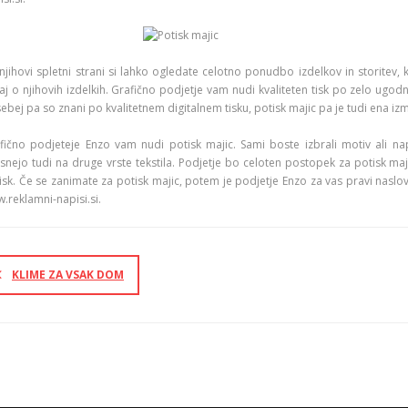
njihovi spletni strani si lahko ogledate celotno ponudbo izdelkov in storitev, 
aj o njihovih izdelkih. Grafično podjetje vam nudi kvaliteten tisk po zelo ugodn
ebej pa so znani po kvalitetnem digitalnem tisku, potisk majic pa je tudi ena izm
fično podjeteje Enzo vam nudi potisk majic. Sami boste izbrali motiv ali nap
isnejo tudi na druge vrste tekstila. Podjetje bo celoten postopek za potisk maj
isk. Če se zanimate za potisk majic, potem je podjetje Enzo za vas pravi naslov
.reklamni-napisi.si.
KLIME ZA VSAK DOM