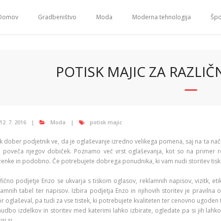
Domov
Gradbeništvo
Moda
Moderna tehnologija
Špo
POTISK MAJIC ZA RAZLIČ
12. 7. 2016
Moda
potisk majic
k dober podjetnik ve, da je oglaševanje izredno velikega pomena, saj na ta nač
i poveča njegov dobiček. Poznamo več vrst oglaševanja, kot so na primer rek
ženke in podobno. Če potrebujete dobrega ponudnika, ki vam nudi storitev tiska
fično podjetje Enzo se ukvarja s tiskom oglasov, reklamnih napisov, vizitk, eti
lamnih tabel ter napisov. Izbira podjetja Enzo in njihovih storitev je pravilna
r oglaševal, pa tudi za vse tistek, ki potrebujete kvaliteten ter cenovno ugoden 
udbo izdelkov in storitev med katerimi lahko izbirate, ogledate pa si jih lahko 
si.si.