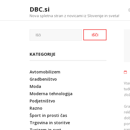
Skip
DBC.si
to
content
Nova spletna stran z novicami iz Slovenije in sveta!
KATEGORIJE
Avtomobilizem
Gradbeništvo
Vsa
Moda
tud
Moderna tehnologija
zlo
Podjetništvo
Gra
Razno
rek
Šport in prosti čas
dob
Trgovina in storitve
pon
Turizem in svet
napi